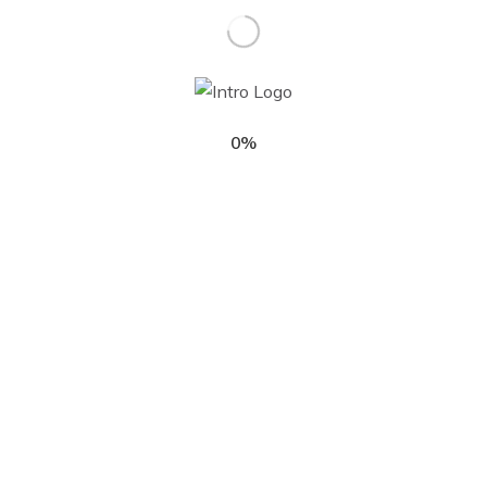
ons Légales
Â Â |Â Â
Politiques de confidentialité
Â Â
© Clean SquadÂ 2025.
0%